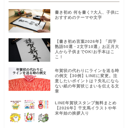
書き初め 何を書く?大人、子供に
おすすめのテーマや文字
【書き初め言葉2026年】「四字
熟語50選・2文字10選」お正月大
人から子供までOK!お手本はこ
こ！
年賀状の代わりにラインを送る時
の例文【30例】LINEに変更。注
意したいポイントは？失礼になら
ない紙の年賀状じまいを伝える文
章
LINE年賀状スタンプ無料まとめ
【2026年】干支馬イラストや年
末年始の挨拶入り