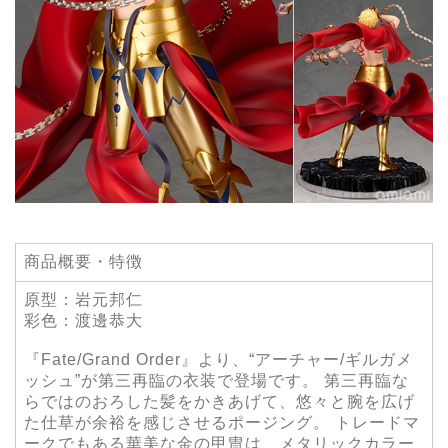
商品概要・特徴
原型：岩元邦仁
彩色：渡邊恭大
『Fate/Grand Order』より、“アーチャー/ギルガメ
ッシュ”が第三再臨の衣装で登場です。 第三再臨な
らではのおろした髪をかきあげて、悠々と腕を広げ
た仕草が余裕を感じさせるポージング。 トレードマ
ークでもある華美な金の甲冑は、メタリックカラー