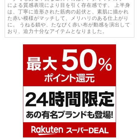
による質感表現により目を引く存在感です。 上半身
は、丁寧に造形された筋肉の起伏と、素肌に描かれ
た赤い模様がマッチして、メリハリのある仕上がり
に。 うねる鎖や、たなびく赤い布が動感を演出して
おり、迫力十分なアイテムとなりました。