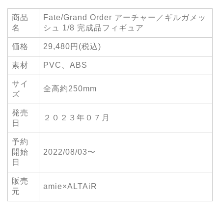
商品
Fate/Grand Order アーチャー／ギルガメッ
名
シュ 1/8 完成品フィギュア
価格
29,480円(税込)
素材
PVC、ABS
サイ
全高約250mm
ズ
発売
２０２３年０７月
日
予約
開始
2022/08/03〜
日
販売
amie×ALTAiR
元