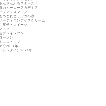
あんさんぶるスターズ！
僕のヒーローアカデミア
ヒプノシスマイク
あつまれどうぶつの森
サーティワンアイスクリーム
お菓子・スイーツ
マスク
セブンイレブン
ローソン
ミニストップ
節分2021年
バレンタイン2021年