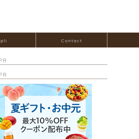
pli
Contact
PR
PR