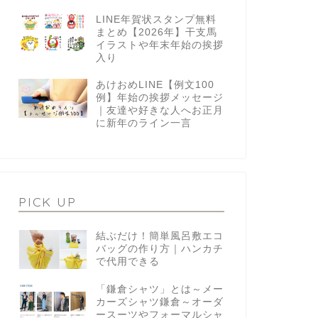
LINE年賀状スタンプ無料
まとめ【2026年】干支馬
イラストや年末年始の挨拶
入り
あけおめLINE【例文100
例】年始の挨拶メッセージ
｜友達や好きな人へお正月
に新年のライン一言
PICK UP
結ぶだけ！簡単風呂敷エコ
バッグの作り方｜ハンカチ
で代用できる
「鎌倉シャツ」とは～メー
カーズシャツ鎌倉～オーダ
ースーツやフォーマルシャ