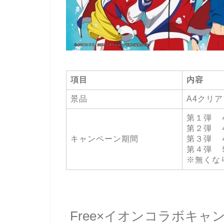
項目
内容
景品
A4クリ
第１弾 
第２弾 
キャンペーン期間
第３弾 
第４弾 
※無くな
Free×イオンコラボキ