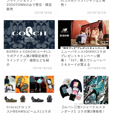
ンラインショップ・
のコラボグッズTシャツなど発
ZOZOTOWNのみで受注・限定
売！
販売
2021年7月9日
2021年7月12日
BAPE® x COACH(コーチ)コ
ニューバランス×DISH//コラボ
ラボアイテム第2弾限定発売！
プレゼントキャンペーン開
ラインナップ・値段などを紹
催！「327」購入でシューレー
介
ス＆カードが貰える
2021年7月26日
2021年8月18日
Crocs(クロック
【ルパン三世×ジャーナルスタ
ス)×BEAMS(ビームス)コラボ
ンダード】コラボ第2弾発売！