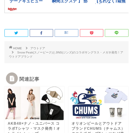
HOME
アウトドア
Snow Peak(スノーピーク)とJINS(ジンズ)のコラボサングラス・メガネ発売！ア
ウトドアブランド
関連記事
AKB48×ナノ・ユニバース コ
オリオンビールとアウトドア
ラボTシャツ・マスク発売！オ
ブランドCHUMS（チャムス）